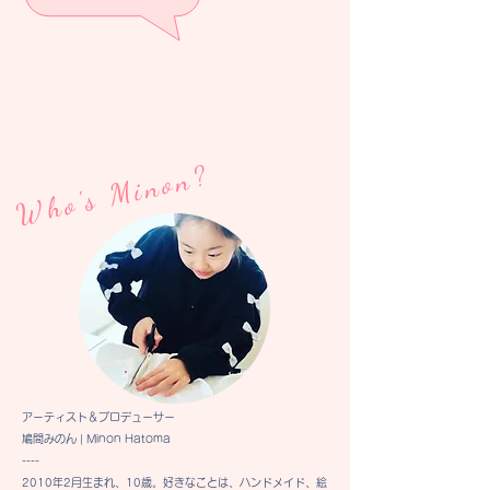
ク）
ト
（レ
ッ
ド）
Who's Minon?
アーティスト＆プロデューサー
鳩間みのん | Minon Hatoma
----
2010年2月生まれ、10歳。好きなことは、ハンドメイド、絵