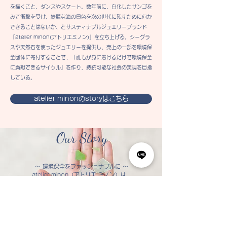
を描くこと、ダンスやスケート。数年前に、白化したサンゴを
みて衝撃を受け、綺麗な海の景色を次の世代に残すために何か
できることはないか、とサスティナブルジュエリーブランド
「atelier minon(アトリエミノン)」を立ち上げる。シーグラ
スや天然石を使ったジュエリーを提供し、売上の一部を環境保
全団体に寄付することで、「誰もが身に着けるだけで環境保全
に貢献できるサイクル」を作り、持続可能な社会の実現を目指
している。
atelier minonのstoryはこちら
Our Story
～ 環境保全をファッショナブルに ～
atelier minon（アトリエ ミノン）は、
身につけるだけで、環境保全に協力できる
サスティナブルブランドです。
atelier minonがうまれた背景はこちらから