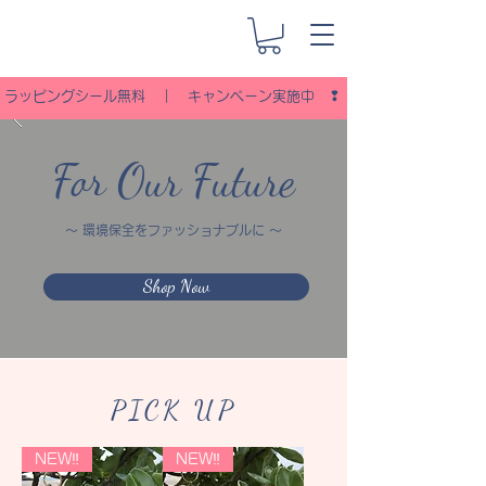
ラッピングシール無料 ｜ キャンペーン実施中 ❢
For Our Future
～ 環境保全をファッショナブルに ～
Shop Now
PICK UP
NEW‼︎
NEW‼︎