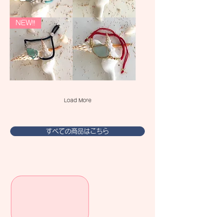
ス】
ス
コ
コ
ー
ー
ブ
ブ
NEW‼︎
ド
ド
ル
ル
ブ
ブ
ー
ー
レ
レ
シ
シ
ス
ス
ー
ー
（ネ
（グ
グ
グ
イ
レ
ラ
ラ
ビ
ー）
ス
ス
ー）
コ
コ
ー
ー
ス
【ブ
ド
ド
カ
ル
ブ
ブ
イ
ー
Load More
レ
レ
ブ
シ
ス
ス
ル
ー
（ブ
（レ
ー
グ
ル
ッ
シ
ラ
ー）
ド）
ー
すべての商品はこちら
ス】
グ
ナ
ラ
イ
ス
ロ
コ
ン
ー
コ
ド
ー
ブ
ド
レ
ブ
ス
レ
（ブ
ス
ラ
レ
ッ
ッ