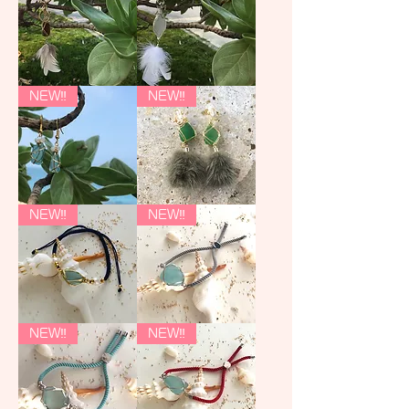
ピ
ホ
NEW‼︎
NEW‼︎
ン
ワ
ク
イ
フ
ト
ェ
フ
ザ
ェ
ー
ザ
の
ー
キ
の
ー
キ
ブ
グ
NEW‼︎
NEW‼︎
チ
ー
ル
リ
ャ
チ
ー
ー
ー
ャ
シ
ン
ム
ー
ー
シ
ム
グ
ー
ラ
グ
ス
ラ
ピ
ス
ア
イ
【ブ
ブ
NEW‼︎
NEW‼︎
ス
ヤ
ル
ル
リ
ー
ー
ン
シ
シ
グ
ー
ー
グ
グ
ラ
ラ